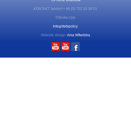
Alina Witwitzka
KONTAKT: telefon + 46 (0) 702 16 39 51
Tillbaka Upp
Integritetspolicy
Website design:
Ania WItwitzka