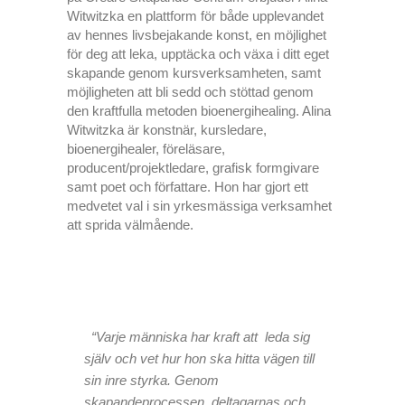
Witwitzka en plattform för både upplevandet
av hennes livsbejakande konst, en möjlighet
för deg att leka, upptäcka och växa i ditt eget
skapande genom kursverksamheten, samt
möjligheten att bli sedd och stöttad genom
den kraftfulla metoden bioenergihealing. Alina
Witwitzka är konstnär, kursledare,
bioenergihealer, föreläsare,
producent/projektledare, grafisk formgivare
samt poet och författare. Hon har gjort ett
medvetet val i sin yrkesmässiga verksamhet
att sprida välmående.
“Varje människa har kraft att leda sig
själv och vet hur hon ska hitta vägen till
sin inre styrka. Genom
skapandeprocessen, deltagarnas och