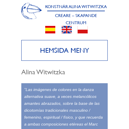
KONSTNÄR ALINA WITWITZKA
CREARE – SKAPANDE
CENTRUM
HEMSIDA MENY
Alina Witwitzka
”Las imágenes de colores en la danza
alternativa suave, a veces melancólicos
amantes abrazados, sobre la base de las
dicotomías tradicionales masculino /
femenino, espiritual / físico, y que recuerda
a ambas composiciones etéreas el Marc