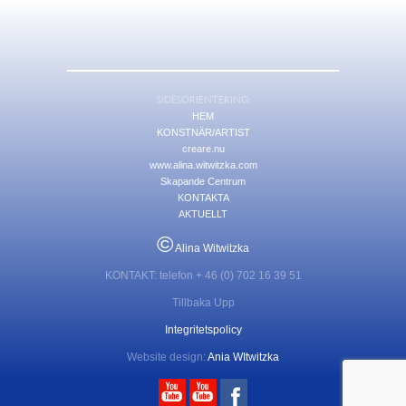
SIDESORIENTERING:
HEM
KONSTNÄR/ARTIST
creare.nu
www.alina.witwitzka.com
Skapande Centrum
KONTAKTA
AKTUELLT
©
Alina Witwitzka
KONTAKT: telefon + 46 (0) 702 16 39 51
Tillbaka Upp
Integritetspolicy
Website design:
Ania WItwitzka