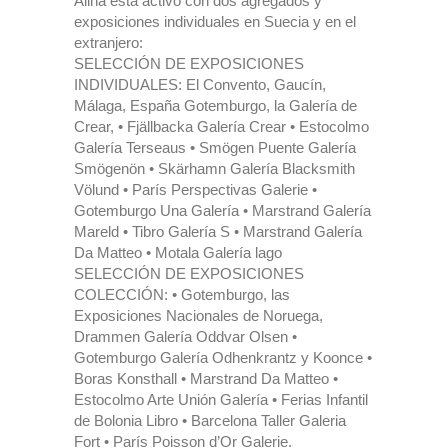
Alina está activo con dos agregados y
exposiciones individuales en Suecia y en el
extranjero:
SELECCIÓN DE EXPOSICIONES
INDIVIDUALES: El Convento, Gaucín,
Málaga, España Gotemburgo, la Galería de
Crear, • Fjällbacka Galería Crear • Estocolmo
Galería Terseaus • Smögen Puente Galería
Smögenön • Skärhamn Galería Blacksmith
Völund • París Perspectivas Galerie •
Gotemburgo Una Galería • Marstrand Galería
Mareld • Tibro Galería S • Marstrand Galería
Da Matteo • Motala Galería lago
SELECCIÓN DE EXPOSICIONES
COLECCIÓN: • Gotemburgo, las
Exposiciones Nacionales de Noruega,
Drammen Galería Oddvar Olsen •
Gotemburgo Galería Odhenkrantz y Koonce •
Boras Konsthall • Marstrand Da Matteo •
Estocolmo Arte Unión Galería • Ferias Infantil
de Bolonia Libro • Barcelona Taller Galeria
Fort • París Poisson d’Or Galerie.