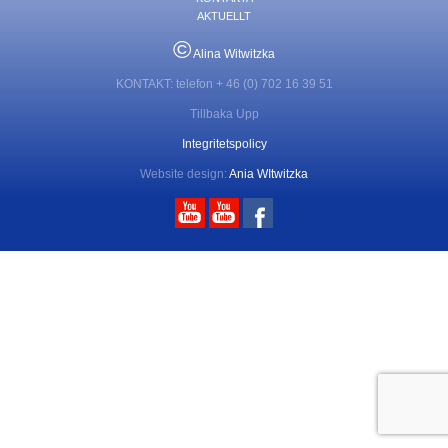
AKTUELLT
©
Alina Witwitzka
KONTAKT: telefon + 46 (0) 702 16 39 51
Tillbaka Upp
Integritetspolicy
Website design:
Ania WItwitzka