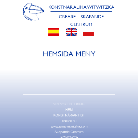
KONSTNÄR ALINA WITWITZKA
CREARE – SKAPANDE
CENTRUM
HEMSIDA MENY
SIDESORIENTERING:
HEM
KONSTNÄR/ARTIST
creare.nu
www.alina.witwitzka.com
Skapande Centrum
KONTAKTA