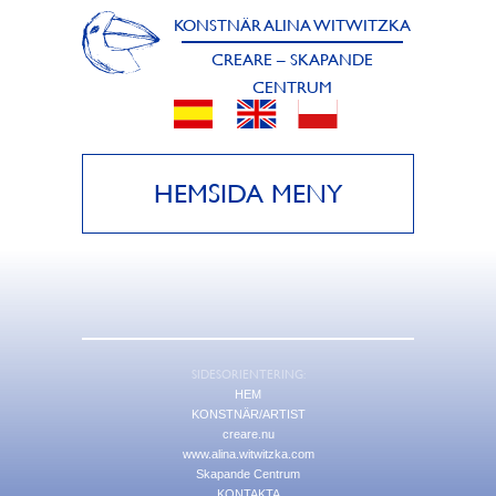
KONSTNÄR ALINA WITWITZKA
CREARE – SKAPANDE
CENTRUM
HEMSIDA MENY
SIDESORIENTERING:
HEM
KONSTNÄR/ARTIST
creare.nu
www.alina.witwitzka.com
Skapande Centrum
KONTAKTA