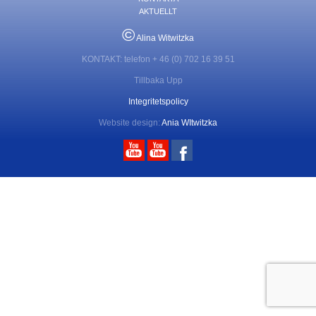
AKTUELLT
©
Alina Witwitzka
KONTAKT: telefon + 46 (0) 702 16 39 51
Tillbaka Upp
Integritetspolicy
Website design:
Ania WItwitzka