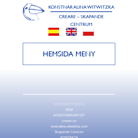
KONSTNÄR ALINA WITWITZKA
CREARE – SKAPANDE
CENTRUM
HEMSIDA MENY
SIDESORIENTERING:
HEM
KONSTNÄR/ARTIST
creare.nu
www.alina.witwitzka.com
Skapande Centrum
KONTAKTA