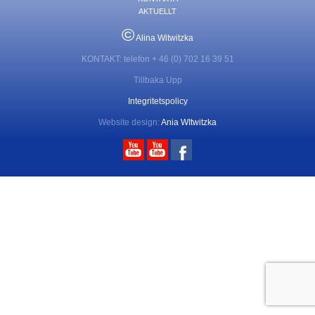
AKTUELLT
©
Alina Witwitzka
KONTAKT: telefon + 46 (0) 702 16 39 51
Tillbaka Upp
Integritetspolicy
Website design:
Ania WItwitzka