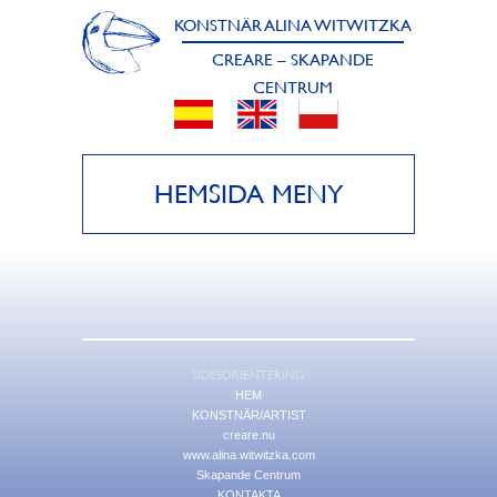
KONSTNÄR ALINA WITWITZKA
CREARE – SKAPANDE
CENTRUM
HEMSIDA MENY
SIDESORIENTERING:
HEM
KONSTNÄR/ARTIST
creare.nu
www.alina.witwitzka.com
Skapande Centrum
KONTAKTA