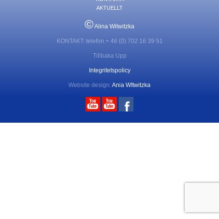
AKTUELLT
©
Alina Witwitzka
KONTAKT: telefon + 46 (0) 702 16 39 51
Tillbaka Upp
Integritetspolicy
Website design:
Ania WItwitzka