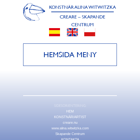
KONSTNÄR ALINA WITWITZKA
CREARE – SKAPANDE
CENTRUM
HEMSIDA MENY
SIDESORIENTERING:
HEM
KONSTNÄR/ARTIST
creare.nu
www.alina.witwitzka.com
Skapande Centrum
KONTAKTA