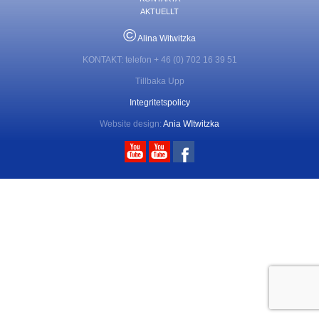
AKTUELLT
©
Alina Witwitzka
KONTAKT: telefon + 46 (0) 702 16 39 51
Tillbaka Upp
Integritetspolicy
Website design:
Ania WItwitzka