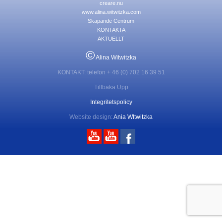
creare.nu
www.alina.witwitzka.com
Skapande Centrum
KONTAKTA
AKTUELLT
©
Alina Witwitzka
KONTAKT: telefon + 46 (0) 702 16 39 51
Tillbaka Upp
Integritetspolicy
Website design:
Ania WItwitzka