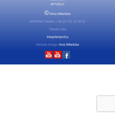
AKTUELLT
©
Alina Witwitzka
KONTAKT: telefon + 46 (0) 702 16 39 51
Tillbaka Upp
Integritetspolicy
Website design:
Ania WItwitzka