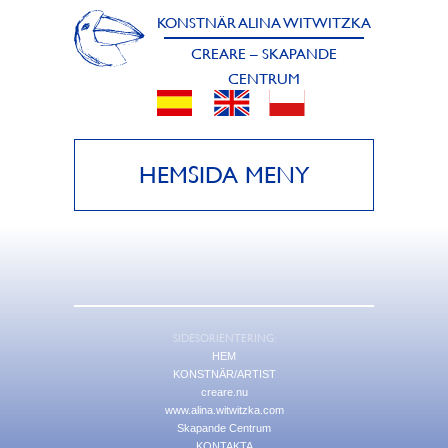
KONSTNÄR ALINA WITWITZKA
CREARE – SKAPANDE
CENTRUM
HEMSIDA MENY
SIDESORIENTERING:
HEM
KONSTNÄR/ARTIST
creare.nu
www.alina.witwitzka.com
Skapande Centrum
KONTAKTA