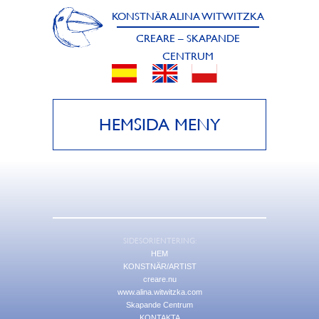
KONSTNÄR ALINA WITWITZKA
CREARE – SKAPANDE
CENTRUM
HEMSIDA MENY
SIDESORIENTERING:
HEM
KONSTNÄR/ARTIST
creare.nu
www.alina.witwitzka.com
Skapande Centrum
KONTAKTA