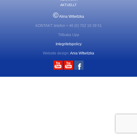
AKTUELLT
©
Alina Witwitzka
KONTAKT: telefon + 46 (0) 702 16 39 51
Tillbaka Upp
Integritetspolicy
Website design:
Ania WItwitzka